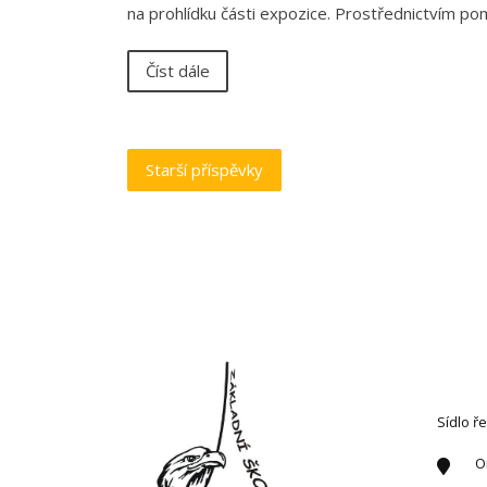
na prohlídku části expozice. Prostřednictvím p
Číst dále
Navigace
Starší příspěvky
pro
příspěvky
KONT
Sídlo ře
O