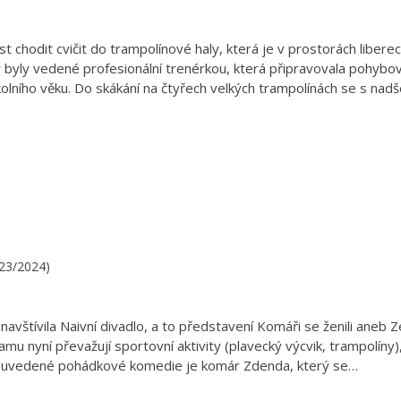
 chodit cvičit do trampolínové haly, která je v prostorách libere
 byly vedené profesionální trenérkou, která připravovala pohybo
kolního věku. Do skákání na čtyřech velkých trampolínách se s nad
023/2024)
avštívila Naivní divadlo, a to představení Komáři se ženili aneb Z
u nyní převažují sportovní aktivity (plavecký výcvik, trampolíny)
inou uvedené pohádkové komedie je komár Zdenda, který se…