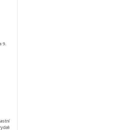
a 9.
astní
ydali