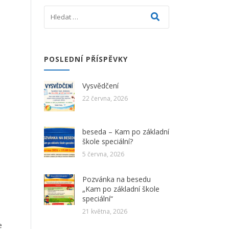
POSLEDNÍ PŘÍSPĚVKY
Vysvědčení
22 června, 2026
beseda – Kam po základní
škole speciální?
5 června, 2026
Pozvánka na besedu
„Kam po základní škole
speciální“
21 května, 2026
e