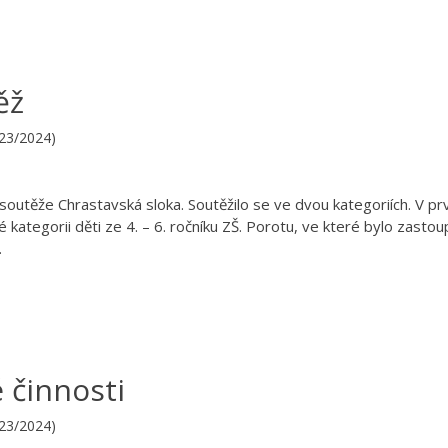
ěž
023/2024)
 soutěže Chrastavská sloka. Soutěžilo se ve dvou kategoriích. V pr
uhé kategorii děti ze 4. – 6. ročníku ZŠ. Porotu, ve které bylo zasto
…
 činnosti
023/2024)