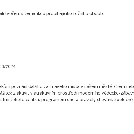
li tvoření s tematikou probíhajícího ročního období.
023/2024)
žákům poznání dalšího zajímavého místa v našem městě. Cílem neb
ážitek z aktivit v atraktivním prostředí moderního vědecko-zábav
stmi tohoto centra, programem dne a pravidly chování. Společně