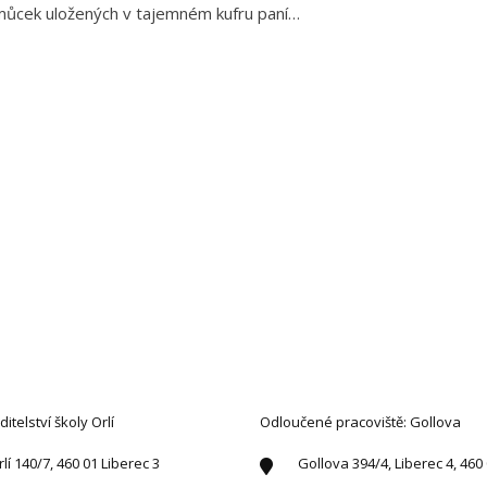
omůcek uložených v tajemném kufru paní…
AKTUJTE NÁS
ditelství školy Orlí
Odloučené pracoviště: Gollova
rlí 140/7, 460 01 Liberec 3
Gollova 394/4, Liberec 4, 460