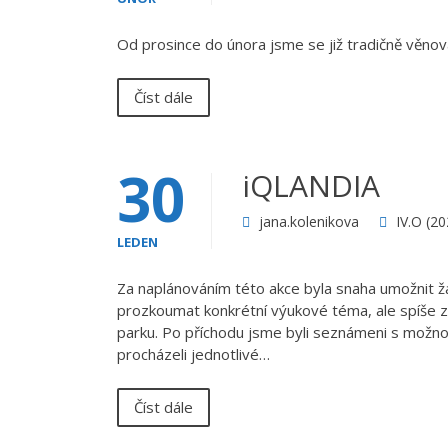
Od prosince do února jsme se již tradičně věnova
Číst dále
30
iQLANDIA
jana.kolenikova
IV.O (2
LEDEN
Za naplánováním této akce byla snaha umožnit 
prozkoumat konkrétní výukové téma, ale spíše z
parku. Po příchodu jsme byli seznámeni s možno
procházeli jednotlivé…
Číst dále