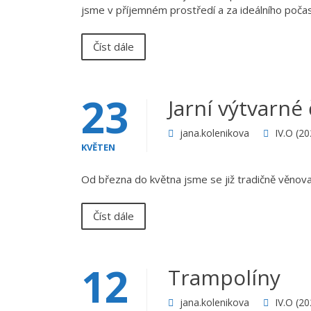
jsme v příjemném prostředí a za ideálního počas
Číst dále
23
Jarní výtvarné 
jana.kolenikova
IV.O (2
KVĚTEN
Od března do května jsme se již tradičně věnoval
Číst dále
12
Trampolíny
jana.kolenikova
IV.O (2