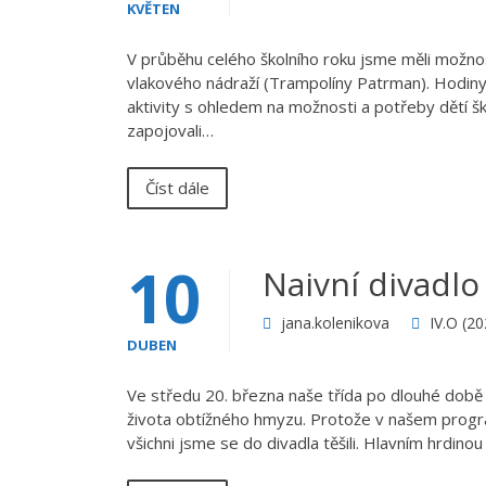
KVĚTEN
V průběhu celého školního roku jsme měli možnost
vlakového nádraží (Trampolíny Patrman). Hodiny
aktivity s ohledem na možnosti a potřeby dětí š
zapojovali…
Číst dále
10
Naivní divadlo
jana.kolenikova
IV.O (2
DUBEN
Ve středu 20. března naše třída po dlouhé době n
života obtížného hmyzu. Protože v našem program
všichni jsme se do divadla těšili. Hlavním hrd