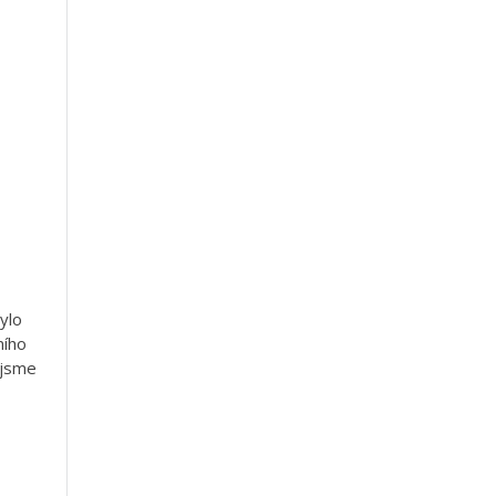
ylo
ního
 jsme