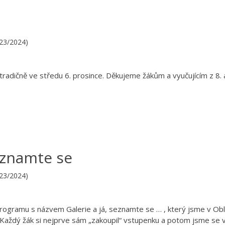
023/2024)
etradičně ve středu 6. prosince. Děkujeme žákům a vyučujícím z 8. 
seznamte se
023/2024)
rogramu s názvem Galerie a já, seznamte se … , který jsme v Obl
du. Každý žák si nejprve sám „zakoupil“ vstupenku a potom jsme se v