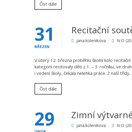
Číst dále
31
Recitační sout
jana.kolenikova
IV.O (2
BŘEZEN
V úterý 12. března proběhlo školní kolo recitační
kategorii recitovaly děti z 1. – 3. ročníku, ve dr
i vedení školy, čekala nelehká práce. Z naší třídy
Číst dále
29
Zimní výtvarné
jana.kolenikova
IV.O (2
ÚNOR