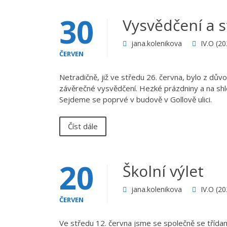
30
Vysvědčení a 
jana.kolenikova
IV.O (2
ČERVEN
Netradičně, již ve středu 26. června, bylo z dů
závěrečné vysvědčení. Hezké prázdniny a na shled
Sejdeme se poprvé v budově v Gollově ulici.
Číst dále
20
Školní výlet
jana.kolenikova
IV.O (2
ČERVEN
Ve středu 12. června jsme se společně se třídami 