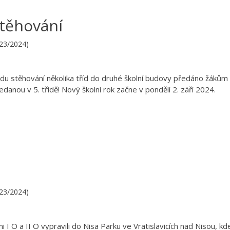
stěhování
023/2024)
vodu stěhování několika tříd do druhé školní budovy předáno žákům
anou v 5. třídě! Nový školní rok začne v pondělí 2. září 2024.
023/2024)
I O a II O vypravili do Nisa Parku ve Vratislavicích nad Nisou, kd