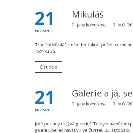
21
Mikuláš
jana.kolenikova
IV.O (2
PROSINEC
Tradiční Mikuláš k nám tentokrát přišel trochu n
ročníku ZŠ.
Číst dále
21
Galerie a já, 
jana.kolenikova
IV.O (2
PROSINEC
Jaké poklady ukrývá galerie? To bylo námětem p
galerii Liberec navštívili ve čtvrtek 23. listopa