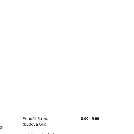
ÚŘEDNÍ HODINY
Pondělí-Středa:
8:00 - 9:00
(budova Orlí)
 01