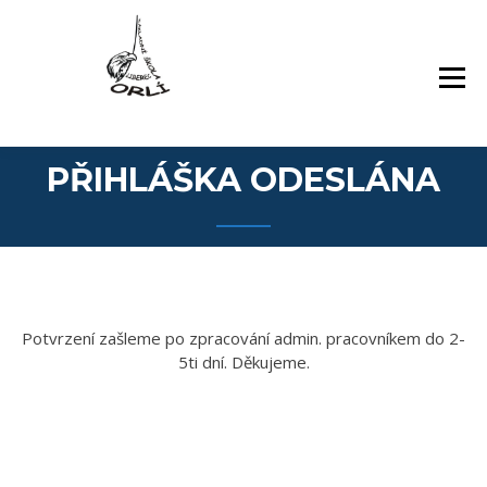
Přejít
Základní škola Orlí a odloučené pracoviště
ZÁKLADNÍ ŠKOLA,
k
Gollova
LIBEREC, ORLÍ 140/7,
obsahu
PŘÍSPĚVKOVÁ
webu
ORGANIZACE
PŘIHLÁŠKA ODESLÁNA
Potvrzení zašleme po zpracování admin. pracovníkem do 2-
5ti dní. Děkujeme.