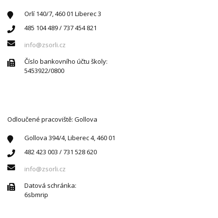
Orlí 140/7, 460 01 Liberec 3
485 104 489 / 737 454 821
info@zsorli.cz
Číslo bankovního účtu školy:
5453922/0800
Odloučené pracoviště: Gollova
Gollova 394/4, Liberec 4, 460 01
482 423 003 / 731 528 620
info@zsorli.cz
Datová schránka:
6sbmrip